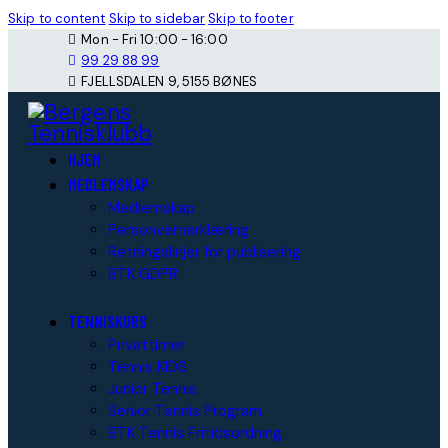
Skip to content
Skip to sidebar
Skip to footer
Mon - Fri 10:00 - 16:00
99 29 88 99
FJELLSDALEN 9, 5155 BØNES
HJEM
MEDLEMSKAP
Medlemskap
Personvernerklæring
Retningslinjer for publisering
BTK GDPR
TENNISKURS
Privattimer
Tennis KIDS
Junior Tennis
Senior Tennis Program
BTK Tennis Fritidsordning