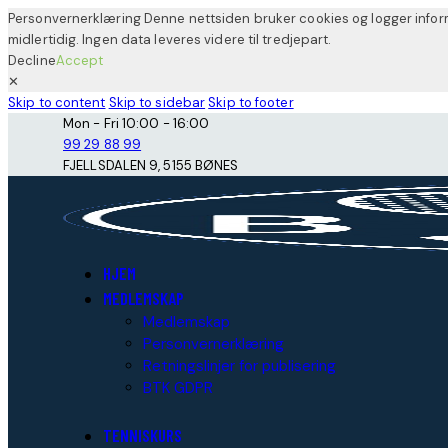
Personvernerklæring Denne nettsiden bruker cookies og logger informa
midlertidig. Ingen data leveres videre til tredjepart.
Decline
Accept
✕
Skip to content
Skip to sidebar
Skip to footer
Mon - Fri 10:00 - 16:00
99 29 88 99
FJELLSDALEN 9, 5155 BØNES
HJEM
MEDLEMSKAP
Medlemskap
Personvernerklæring
Retningslinjer for publisering
BTK GDPR
TENNISKURS