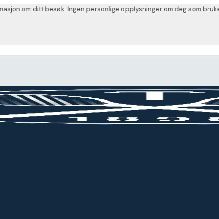
sjon om ditt besøk. Ingen personlige opplysninger om deg som bruker bl