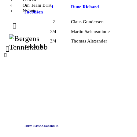
Om Team BTK
1 Rune Richard
Nyheter
Jacobsen
2 Claus Gundersen
3/4 Martin Sælensminde
3/4 Thomas Alexander
Bondevik
Herre klasse A National B