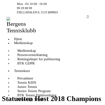
Mon - Fri 10:00 - 16:00
99 29 88 99
FJELLSDALEN 9, 5155 BØNES
Hjem
Medlemskap
Medlemskap
Personvernerklæring
Retningslinjer for publisering
BTK GDPR
Tenniskurs
Privattimer
Tennis KIDS
Junior Tennis
Senior Tennis Program
BTK Tennis Fritidsordning
Statuetten Høst 2018 Champions
Barnehage Tennis