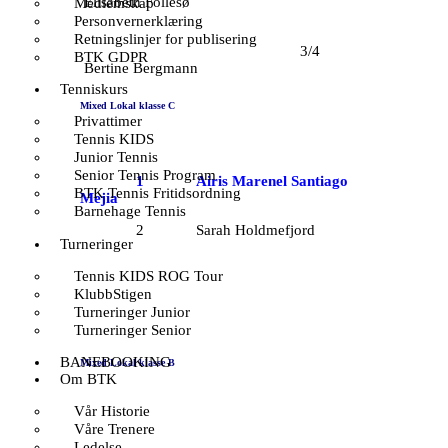
Elisabeth Follesø
Medlemskap
Personvernerklæring
Retningslinjer for publisering
3/4
BTK GDPR
Bertine Bergmann
Tenniskurs
Mixed Lokal klasse C
Privattimer
Tennis KIDS
Junior Tennis
Senior Tennis Program
1 Airis Marenel Santiago
BTK Tennis Fritidsordning
Mejia
Barnehage Tennis
2 Sarah Holdmefjord
Turneringer
Tennis KIDS ROG Tour
KlubbStigen
Turneringer Junior
Turneringer Senior
BANEBOOKING
Mixed Lokal klasse B
Om BTK
Vår Historie
Våre Trenere
Ledelse