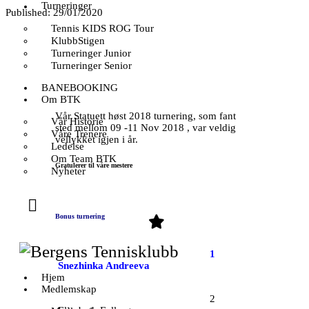
Turneringer
Published:
29/01/2020
Tennis KIDS ROG Tour
KlubbStigen
Turneringer Junior
Turneringer Senior
BANEBOOKING
Om BTK
Vår Statuett høst 2018 turnering, som fant
Vår Historie
sted mellom 09 -11 Nov 2018 , var veldig
Våre Trenere
vellykket igjen i år.
Ledelse
Om Team BTK
Gratulerer til våre mestere
Nyheter
Bonus turnering
1
Snezhinka Andreeva
Hjem
Medlemskap
2