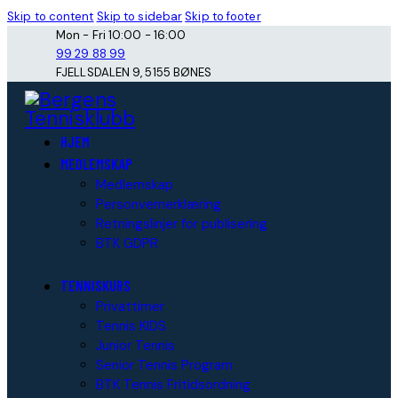
Skip to content
Skip to sidebar
Skip to footer
Mon - Fri 10:00 - 16:00
99 29 88 99
FJELLSDALEN 9, 5155 BØNES
HJEM
MEDLEMSKAP
Medlemskap
Personvernerklæring
Retningslinjer for publisering
BTK GDPR
TENNISKURS
Privattimer
Tennis KIDS
Junior Tennis
Senior Tennis Program
BTK Tennis Fritidsordning